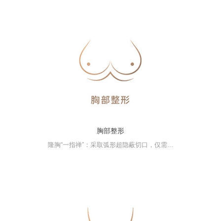
胸部整形
隆胸“一指禅”：采取弧形超隐蔽切口，仅需...